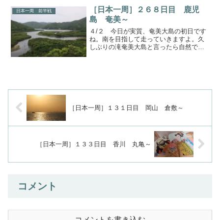
さんと呼ばれている場所です。さすが日
［日本一周］２６８日目 鹿児
曜日です。思っていたより...
日本一周 前半戦
島 奄美～
４/２ 今日が実質、奄美大島の初日です
ね。南を目指して走っていきますよ。久
しぶりの滝奄美大島と言ったら自然です
ね。ということでやってきたのがフナン
ギョの滝です。ここ最近は、自然といっ
ても海を見ることが多かったので新鮮で
すね。ちなみにこの辺り...
［日本一周］１３１日目 岡山 倉敷～
［日本一周］１３３日目 香川 丸亀～
コメント
コメントを書き込む