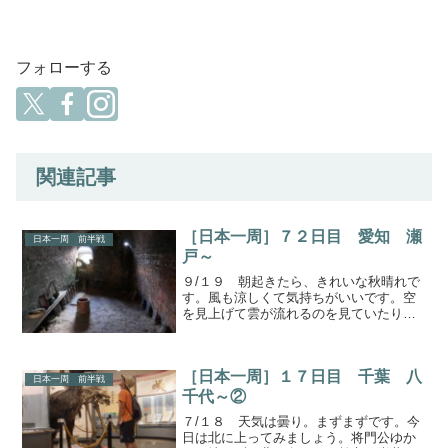
フォローする
関連記事
［日本一周］７２日目 愛知 瀬
日本一周 前半戦
戸～
９/１９ 朝起きたら、きれいな秋晴れで
す。風も涼しくて気持ちがいいです。空
を見上げて雲が流れるのを見ていたり、
道の駅の営業準備風景を眺めていまし
た。もう、夏も終わりですね。ただ、気
持ち良すぎてゆっくりしすぎましたね。
［日本一周］１７日目 千葉 八
出発は１０時過ぎになって...
日本一周 前半戦
千代～②
７/１８ 天気は曇り。まずまずです。今
日は北に上ってみましょう。将門公ゆか