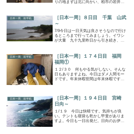
りの地まずは北に向かい、柏市の岩井地
区ある平将門にまつわる場所に行ってみ
ます。こちらがその場所で、神社とお寺
がありますが、戦没した将門とその一門
［日本一周］８日目 千葉 山武
日本一周 前半戦
を弔うために将門の娘が...
～
7/9今日は一日天気は良さそうなので行け
るところまで行ってみましょう。イワシ
が大量 九十九里昨日から引き続き、九
十九里浜を南下します。最初に立ち寄っ
たのは「海の駅九十九里」九十九里地域
は昔から、イワシが豊富でした。そのイ
［日本一周］１７４日目 福岡
日本一周 前半戦
ワシや漁法についての...
福岡①
１２/３０ 何もやる気がしない。そんな
日もありますよね。今日はダメ人間モー
ドです。年末休暇世間は年末休暇ですよ
ね。だから私も年末休暇です。今日の居
所はここです。狭いと感じますか？いや
いや、全然快適ですよ。いつもの一人用
［日本一周］１９４日目 宮崎
テントより広いですし、...
日本一周 前半戦
日向～
１/１９ 今日は快晴です。気持ちが良
い。テントも寝袋も乾かし甲斐がありま
すよ。今日も一日出発だ。日向のお伊勢
さん今日も天照大神に会いに来ました。
やってきたのは大御神社、日向のお伊勢