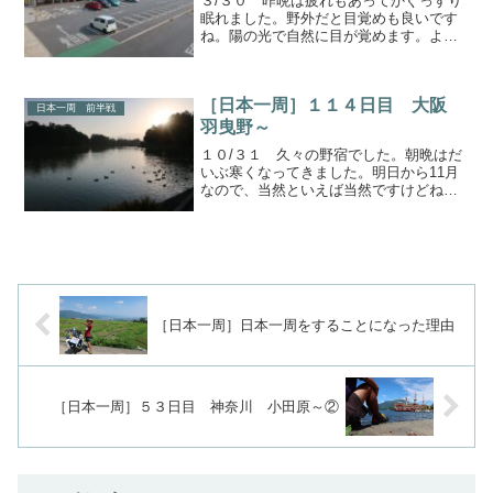
３/３０ 昨晩は疲れもあってかぐっすり
眠れました。野外だと目覚めも良いです
ね。陽の光で自然に目が覚めます。よ
し、今日も行こうか。近くにあった宿候
補公園を出発してすぐですが、道の駅が
見えてきました。そういえば、宿泊場所
［日本一周］１１４日目 大阪
を探すときに道の駅は調べ...
日本一周 前半戦
羽曳野～
１０/３１ 久々の野宿でした。朝晩はだ
いぶ寒くなってきました。明日から11月
なので、当然といえば当然ですけどね。
聖地巡礼今日の始まりは自転車日本一周
勢の聖地からです。ここですけど、分か
りますか？場所は富田林警察署です。昨
年、ここから日本一周...
［日本一周］日本一周をすることになった理由
［日本一周］５３日目 神奈川 小田原～②