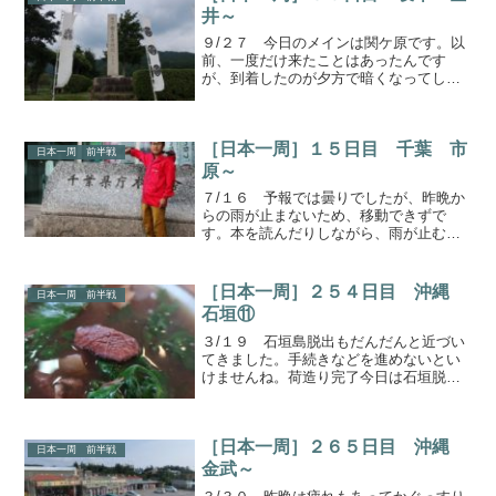
井～
９/２７ 今日のメインは関ケ原です。以
前、一度だけ来たことはあったんです
が、到着したのが夕方で暗くなってしま
っていたので満足に周れていないんです
よ。今日は時間はあるので満喫します
よ。美濃国一ノ宮 南宮神社関ヶ原の前
［日本一周］１５日目 千葉 市
に一箇所だけ。美濃国一宮の...
日本一周 前半戦
原～
７/１６ 予報では曇りでしたが、昨晩か
らの雨が止まないため、移動できずで
す。本を読んだりしながら、雨が止むの
を待ちます。最悪、もう1泊するかと覚悟
をしていましたが、昼過ぎになって雨が
弱まってきました。ここがチャンスと思
［日本一周］２５４日目 沖縄
日本一周 前半戦
い、ようやく出発です。...
石垣⑪
３/１９ 石垣島脱出もだんだんと近づい
てきました。手続きなどを進めないとい
けませんね。荷造り完了今日は石垣脱出
のための条件の一つ、貨物船の手続きを
します。那覇行きの貨物船については石
垣行き同じ条件だろうと勝手に考えて、
［日本一周］２６５日目 沖縄
事前に確認を取っていま...
日本一周 前半戦
金武～