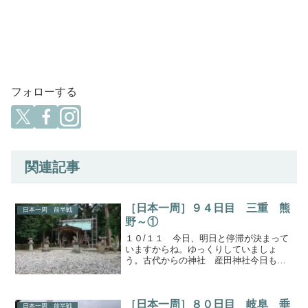
フォローする
関連記事
［日本一周］９４日目 三重 熊
日本一周 前半戦
野～①
１０/１１ 今日、明日と停滞が決まって
いますからね。ゆっくりしていましょ
う。古代からの神社 産田神社今日もま
た古い神社を訪問です。産田神社と言っ
て弥生時代からあったとされ、大変古い
神社です。昨日の花窟神社と関係が深
［日本一周］８０日目 岐阜 垂
く、イザナミがカグツチを産...
日本一周 前半戦