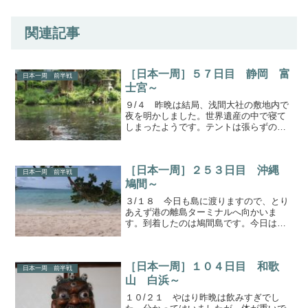
関連記事
［日本一周］５７日目 静岡 富
日本一周 前半戦
士宮～
９/４ 昨晩は結局、浅間大社の敷地内で
夜を明かしました。世界遺産の中で寝て
しまったようです。テントは張らずの野
宿でしたけれど。テントがないおかげ
で、朝方は結構冷え込むことを感じまし
た。知らず知らずのうちに秋が近づいて
［日本一周］２５３日目 沖縄
いるんですね。一夜を過ご...
日本一周 前半戦
鳩間～
３/１８ 今日も島に渡りますので、とり
あえず港の離島ターミナルへ向かいま
す。到着したのは鳩間島です。今日は鳩
間島を散策するぞ。道なき道鳩間島も落
ち着いた雰囲気です。黒島のように、あ
まり観光地化されていない印象です。な
［日本一周］１０４日目 和歌
んだか海岸沿いを歩けそう...
日本一周 前半戦
山 白浜～
１０/２１ やはり昨晩は飲みすぎでし