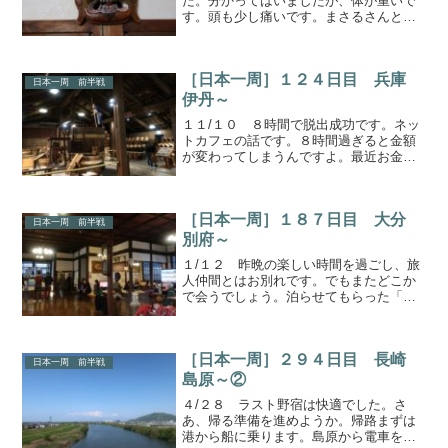
た。分かってはいましたが、体が重いで
す。頭も少し痛いです。まさるさんと別
れ、出発です。闘鶏神社少し走り田辺市
まで来ました。闘鶏神社という場所です
が、ここも世界遺産らしいです。確かに
［日本一周］１２４日目 兵庫
神様は熊野三山と同じです...
日本一周 前半戦
伊丹～
１１/１０ ８時間で脱出成功です。ネッ
トカフェの話です。８時間過ぎると金額
が変わってしまうんですよ。最近お金使
いすぎているので、ちょっと節約です。
新築の城尼崎まで来ました。今年３月に
再建された新築のお城、尼崎城です。あ
［日本一周］１８７日目 大分
る電気店の創業者が１０...
日本一周 前半戦
別府～
１/１２ 昨晩の楽しい時間を過ごし、旅
人仲間とはお別れです。でもまたどこか
で会うでしょう。泊らせてもらった「鉄
輪ゲストハウス」さんにも、またきっと
来るでしょう。しばしのお別れです。公
衆浴場① 熱の湯温泉昨日のひょうたん
［日本一周］２９４日目 長崎
湯はリゾート感あふれる...
日本一周 前半戦
島原～②
４/２８ ラスト野宿は快適でした。さ
あ、帰る準備を進めようか。帰路まずは
港から船に乗ります。島原から電車を乗