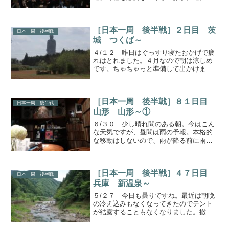
がうるさくしてしまわないように朝の散
歩に出かけます。水産市場散歩とはいっ
ても雨は降っているので近場で。下関で
［日本一周 後半戦］２日目 茨
代表的な観光スポット、...
日本一周 後半戦
城 つくば～
４/１２ 昨日はぐっすり寝たおかげで疲
れはとれました。４月なので朝は涼しめ
です。ちゃちゃっと準備して出かけまし
ょう。特攻隊の育成所少し走ってやって
きたのは、霞ケ浦のすぐ近く、阿見町の
予科練平和記念館。ここは旧日本軍の航
［日本一周 後半戦］８１日目
空隊員の育成を行ってい...
日本一周 後半戦
山形 山形～①
６/３０ 少し晴れ間のある朝。今はこん
な天気ですが、昼間は雨の予報。本格的
な移動はしないので、雨が降る前に雨宿
り場所まで直行です。拠点確保今日の拠
点はここ。屋内駐輪場があって雨の心配
しなくてもいいし、散策するにも場所が
［日本一周 後半戦］４７日目
ちょうど良い。こんな景...
日本一周 後半戦
兵庫 新温泉～
５/２７ 今日も曇りですね。最近は朝晩
の冷え込みもなくなってきたのでテント
が結露することもなくなりました。撤収
もかなり楽になり、朝早くからの出発も
しやすいです。でも今日はテンション上