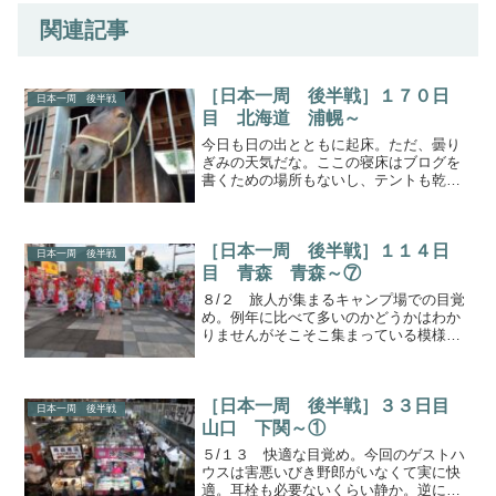
関連記事
［日本一周 後半戦］１７０日
日本一周 後半戦
目 北海道 浦幌～
今日も日の出とともに起床。ただ、曇り
ぎみの天気だな。ここの寝床はブログを
書くための場所もないし、テントも乾か
なさそうだからさっさと出るか。あたり
は霧出発したは良いものの、すぐに辺り
は霧に包まれる。さっきまではそんなん
［日本一周 後半戦］１１４日
じゃなかったのに。まあ、...
日本一周 後半戦
目 青森 青森～⑦
８/２ 旅人が集まるキャンプ場での目覚
め。例年に比べて多いのかどうかはわか
りませんがそこそこ集まっている模様。
ただ、まだ結構スペースは空いていま
す。さあ、今日はねぶたの初日。楽しん
でいこう。本番に向けて朝のうちは自分
［日本一周 後半戦］３３日目
のテント周りの方と話した...
日本一周 後半戦
山口 下関～①
５/１３ 快適な目覚め。今回のゲストハ
ウスは害悪いびき野郎がいなくて実に快
適。耳栓も必要ないくらい静か。逆に私