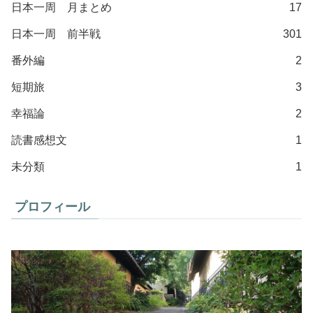
日本一周 月まとめ
17
日本一周 前半戦
301
番外編
2
短期旅
3
幸福論
2
読書感想文
1
未分類
1
プロフィール