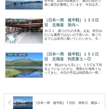
登半島。起伏が結構あり、連日の走行で
体に疲労が蓄積しています。今日は天気
は良さそうですが、走行は控えめにする
ことにします。お寺らしいお寺穴水にあ
るお寺にやってきました。ここで見られ
［日本一周 後半戦］１３３日
るのはこの大仏。能登長...
日本一周 後半戦
目 北海道 岩内～
８/２１ 曇りがちの天気。まあ、昨日み
たいな霧雨ではないので良いか。昼ごろ
までには余市に着いていたいから、今日
も早めに出よう。探検家の滝岩内から余
市の間にある稲穂峠。その頂上付近で見
かけた場所。まつらの滝というこじんま
［日本一周 後半戦］１５１日
りした滝。水量は小川く...
日本一周 後半戦
目 北海道 利尻富士～①
９/８ 朝はかなり涼しい。１５℃を下回
るようになったから、寝袋が心地良くな
ってきた。今日の予定は利尻島の一周。
のんびり進んでいこうか。リシイチ出発
まずは湧き水汲みから。山があるところ
には湧き水もある。ここでうまい水を汲
んで、今日は周る。水を...
［日本一周 後半戦］７日目 神奈川 横浜～