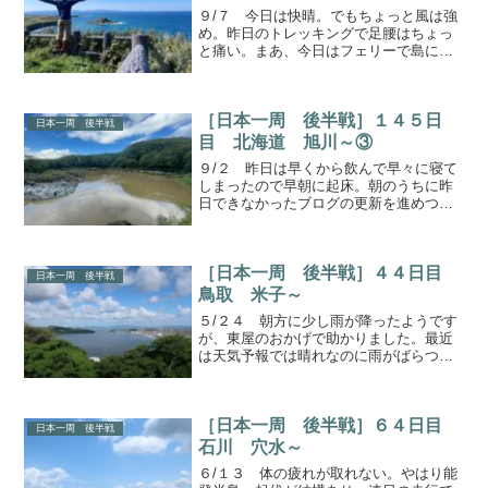
９/７ 今日は快晴。でもちょっと風は強
め。昨日のトレッキングで足腰はちょっ
と痛い。まあ、今日はフェリーで島に渡
るだけだからね。さよなら礼文、よろし
く利尻海を眺めながらフェリー乗り場
へ。風が強いから波はかなり高め。目指
［日本一周 後半戦］１４５日
す島はあの利尻島。フェリ...
日本一周 後半戦
目 北海道 旭川～③
９/２ 昨日は早くから飲んで早々に寝て
しまったので早朝に起床。朝のうちに昨
日できなかったブログの更新を進めつ
つ、昨日買ったiPhoneの設定。だめだア
ップデートが全然終わらない。とりあえ
ず出発して後でやろう。一見怪しい旭川
［日本一周 後半戦］４４日目
で２日間泊まってい...
日本一周 後半戦
鳥取 米子～
５/２４ 朝方に少し雨が降ったようです
が、東屋のおかげで助かりました。最近
は天気予報では晴れなのに雨がばらつく
ことがたまにあります。荷物とかも毎日
ちゃんと雨対策しておいたほうが良いの
かな？米子一望宿泊地近くの米子城跡に
［日本一周 後半戦］６４日目
やってきました。天気が...
日本一周 後半戦
石川 穴水～
６/１３ 体の疲れが取れない。やはり能