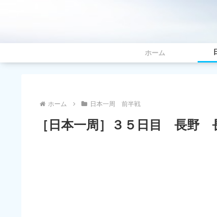
ホーム
ホーム
日本一周 前半戦
［日本一周］３５日目 長野 