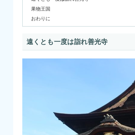
果物王国
おわりに
遠くとも一度は詣れ善光寺